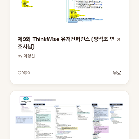
제9회 ThinkWise 유저컨퍼런스 (양석조 변
호사님)
by 이영선
무료
0
0