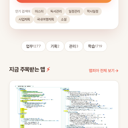
인기 검색어
마스터​
독서관리
일정관리
학사일정
사업계획
국내여행계획
소설
업무
기획
관리
학습
1277
2
3
1719
지금 주목받는 맵
⚡
맵피아 전체 보기