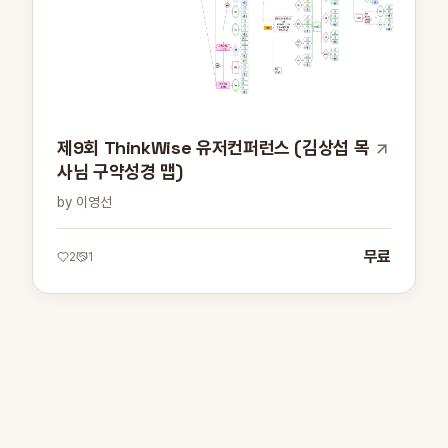
제9회 ThinkWise 유저컨퍼런스 (김상섭 목
사님 구약성경 맵)
by 이영선
무료
2
1