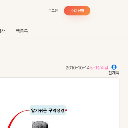
로그인
수강 신청
영상
맵등록
2010-10-14
생각정리맵
전계덕