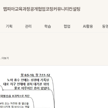
맵피아
교육과정
공개협업
코칭
커뮤니티
컨설팅
기획
관리
학습
협업
AI활용
동
...더보기