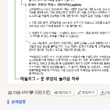
0
490
3
0
열어보기
편집하기
다
상세설명