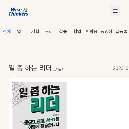
전체
업무
기획
관리
학습
협업
AI활용
동영상
맵등록
일 좀 하는 리더
2023-0
...더보기
로그인
수강 신청